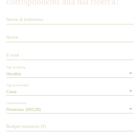
corrispondenti alla tua ricerca!
Nome di battesimo
Nome
E-mail
Tipo di offerta
Vendita
Tipo di immobile
Casa
Localizzazione
Rosenau (68128)
Budget massimo (€)