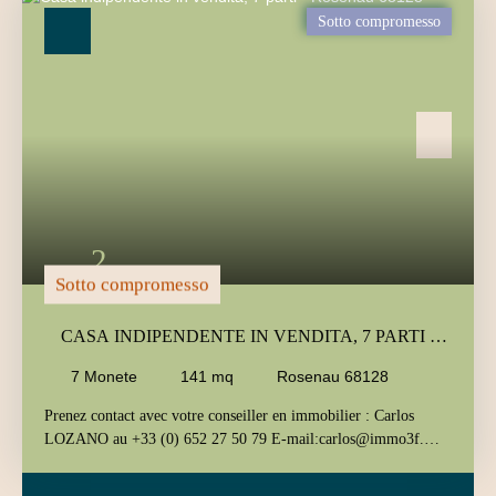
Tipo di offerta
Sotto compromesso
Vendita
Tipo di immobile
Casa
Localizzazione
Rosenau (68128)
Budget massimo (€)
Area minima (m²)
2
Ricerca
Sotto compromesso
CASA INDIPENDENTE IN VENDITA, 7 PARTI -
ROSENAU 68128
7
Monete
141
mq
Rosenau 68128
Prenez contact avec votre conseiller en immobilier : Carlos
LOZANO au +33 (0) 652 27 50 79 E-mail:carlos@immo3f.
com À VENDRE - MAISON D'EXCEPTION ALLIANT
CHARME ALSACIEN ET CONFORT MODERNE - 141 m²