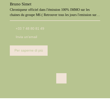
Bruno Simet
Chroniqueur officiel dans l'émission 100% IMMO sur les
chaines du groupe M6 ( Retrouver tous les jours l'emission sur
M6+, W9, Paris Première, téva)
+33 7 48 80 81 49
Invia un'email
Per saperne di più