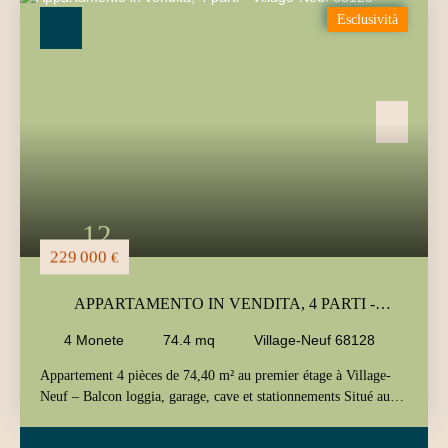
Tipo di offerta
Esclusività
Vendita
Tipo di immobile
Appartamento
Localizzazione
Village-Neuf (68128)
Budget massimo (€)
Area minima (m²)
12
Ricerca
229 000
€
APPARTAMENTO IN VENDITA, 4 PARTI -
VILLAGE-NEUF 68128
4
Monete
74.4
mq
Village-Neuf 68128
Appartement 4 pièces de 74,40 m² au premier étage à Village-
Neuf – Balcon loggia, garage, cave et stationnements Situé au
centre de Village-Neuf, dans un environnement calme et
recherché, cet appartement 4 pièces de 74,40 m² se trouve au