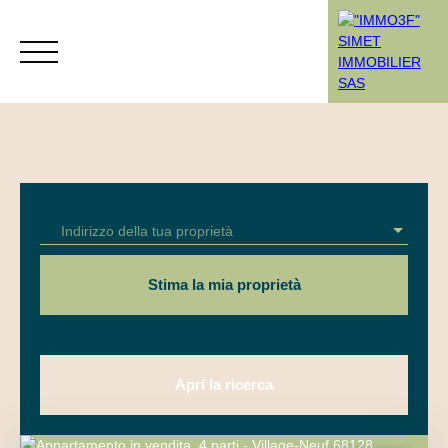
Menù
Indirizzo della tua proprietà
Rendez-vous
Estimation
Stima la mia proprietà
Apri la ricerca