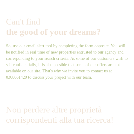
Living area: 74. 40 sqmYear of construction: 1989Condominium
charges: €120 / month or €1,440 / yearProperty tax: €800 /
yearEnergy rating: CClimate rating: A
Can't find
the good of your dreams?
So, use our email alert tool by completing the form opposite. You will
be notified in real time of new properties entrusted to our agency and
corresponding to your search criteria. As some of our customers wish to
sell confidentially, it is also possible that some of our offers are not
available on our site. That's why we invite you to contact us at
0368061420 to discuss your project with our team.
Non perdere altre proprietà
corrispondenti alla tua ricerca!