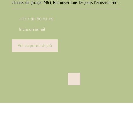
chaines du groupe M6 ( Retrouver tous les jours l'emission sur
M6+, W9, Paris Première, téva)
+33 7 48 80 81 49
Invia un'email
Per saperne di più