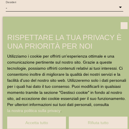
Desideri
-
Il tuo messaggio
RISPETTARE LA TUA PRIVACY È
Acconsento al trattamento dei miei dati personali in conformità
UNA PRIORITÀ PER NOI
con il GDPR. Se non si desidera essere oggetto di prospezione
commerciale per telefono, è possibile registrarsi gratuitamente
Utilizziamo i cookie per offrirti un'esperienza ottimale e una
nell'elenco di opposizione alla propaganda telefonica, previsto
comunicazione pertinente sul nostro sito. Grazie a queste
dall'articolo L223-1 del Codice del consumo, sul sito web
tecnologie, possiamo offrirti contenuti relativi ai tuoi interessi. Ci
www.bloctel.gouv.fr o per posta indirizzata a:
consentono inoltre di migliorare la qualità dei nostri servizi e la
facilità d'uso del nostro sito web. Utilizzeremo solo i dati personali
Worldline Company, Service Bloctel, CS 61311, 41013 BLOIS
per i quali hai dato il tuo consenso. Puoi modificarli in qualsiasi
CEDEX.
momento tramite la sezione ″Gestisci cookie″ in fondo al nostro
sito, ad eccezione dei cookie essenziali per il suo funzionamento.
Per ulteriori informazioni sul trattamento dei tuoi dati personali,
Per ulteriori informazioni sui tuoi dati personali, consulta
consulta la nostra politica sulla privacy
privacy
.
la nostra politica sulla privacy
.
Accetta tutto
Rifiuta tutto