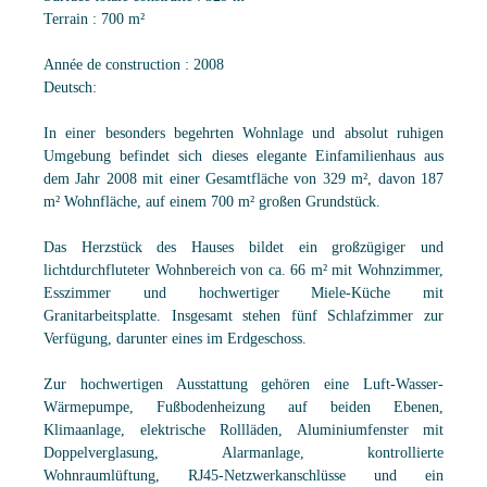
Terrain : 700 m²
Année de construction : 2008
Deutsch:
In einer besonders begehrten Wohnlage und absolut ruhigen
Umgebung befindet sich dieses elegante Einfamilienhaus aus
dem Jahr 2008 mit einer Gesamtfläche von 329 m², davon 187
m² Wohnfläche, auf einem 700 m² großen Grundstück.
Das Herzstück des Hauses bildet ein großzügiger und
lichtdurchfluteter Wohnbereich von ca. 66 m² mit Wohnzimmer,
Esszimmer und hochwertiger Miele-Küche mit
Granitarbeitsplatte. Insgesamt stehen fünf Schlafzimmer zur
Verfügung, darunter eines im Erdgeschoss.
Zur hochwertigen Ausstattung gehören eine Luft-Wasser-
Wärmepumpe, Fußbodenheizung auf beiden Ebenen,
Klimaanlage, elektrische Rollläden, Aluminiumfenster mit
Doppelverglasung, Alarmanlage, kontrollierte
Wohnraumlüftung, RJ45-Netzwerkanschlüsse und ein