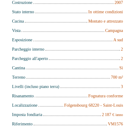
Costruzione
2007
Stato interno
In ottime condizioni
Cucina
Montato e attrezzato
Vista
Campagna
Esposizione
A sud
Parcheggio interno
2
Parcheggio all'aperto
2
Cantina
Sì
Terreno
700
m²
Livelli (incluso piano terra)
3
Risanamento
Fognatura conforme
Localizzazione
Folgensbourg 68220 - Saint-Louis
Imposta fondiaria
2 187
€ /anno
Riferimento
VM1576