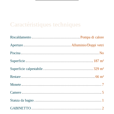
Caractéristiques techniques
Riscaldamento
Pompa di calore
Aperture
Alluminio/Doppi vetri
Piscina
No
Superficie
187
m²
Superficie calpestabile
329
m²
Restare
66
m²
Monete
7
Camere
5
Stanza da bagno
1
GABINETTO
2