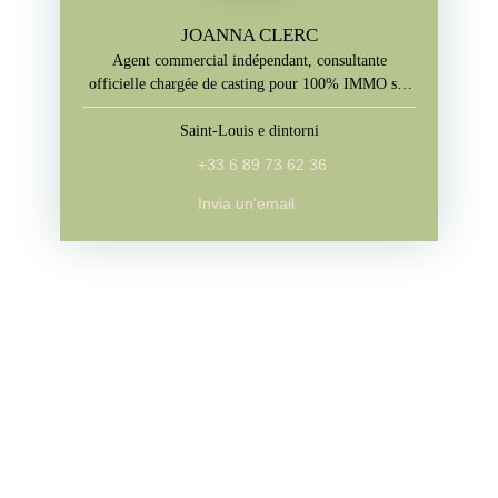
JOANNA CLERC
Agent commercial indépendant, consultante
officielle chargée de casting pour 100% IMMO sur
M6
Saint-Louis e dintorni
+33 6 89 73 62 36
Invia un'email