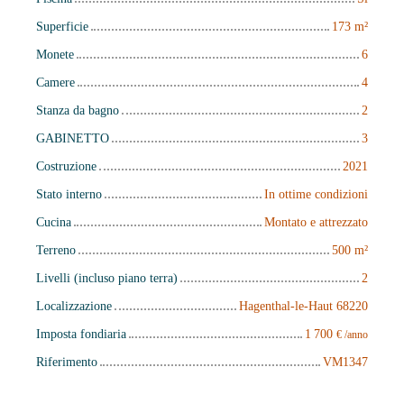
Superficie
173
m²
Monete
6
Camere
4
Stanza da bagno
2
GABINETTO
3
Costruzione
2021
Stato interno
In ottime condizioni
Cucina
Montato e attrezzato
Terreno
500
m²
Livelli (incluso piano terra)
2
Localizzazione
Hagenthal-le-Haut 68220
Imposta fondiaria
1 700
€ /anno
Riferimento
VM1347