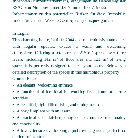
angeboten (Einzelunternehmen), eingetragen im Handelsregister
RSAC von Mulhouse unter der Nummer 877 719 666.
Informationen zu den potenziellen Risiken für diese Immobilie
finden Sie auf der Website Géorisques: georisques.gouv.fr.
In English:
This charming house, built in 2004 and meticulously maintained
with regular updates, exudes a warm and welcoming
atmosphere. Offering a total area of 215 m² spread over three
levels, including 142 m² of floor area and 122 m² of living
space, it is perfectly designed to meet your needs. Below is a
detailed description of the spaces in this harmonious property:
Ground Floor:
An elegant, welcoming entrance
A functional office, ideal for working from home or leisure
activities
A beautiful, light-filled living and dining room
A cozy fireplace with an insert
A practical open kitchen, designed to combine functionality
and conviviality
A lovely terrace overlooking a picturesque garden, perfect for
outdoor relaxation