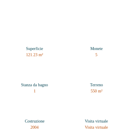
Superficie
Monete
121.23
m²
5
Stanza da bagno
Terreno
1
550
m²
Costruzione
Visita virtuale
2004
Visita virtuale