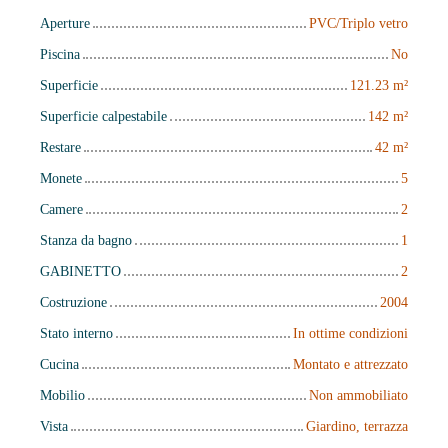
Aperture
PVC/Triplo vetro
Piscina
No
Superficie
121.23
m²
Superficie calpestabile
142
m²
Restare
42
m²
Monete
5
Camere
2
Stanza da bagno
1
GABINETTO
2
Costruzione
2004
Stato interno
In ottime condizioni
Cucina
Montato e attrezzato
Mobilio
Non ammobiliato
Vista
Giardino, terrazza