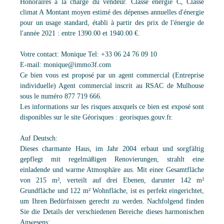
Honoraires à la charge du vendeur. Classe énergie C, Classe
climat A Montant moyen estimé des dépenses annuelles d'énergie
pour un usage standard, établi à partir des prix de l'énergie de
l'année 2021 : entre 1390.00 et 1940.00 €.
Votre contact: Monique Tel: +33 06 24 76 09 10
E-mail: monique@immo3f.com
Ce bien vous est proposé par un agent commercial (Entreprise
individuelle) Agent commercial inscrit au RSAC de Mulhouse
sous le numéro 877 719 666.
Les informations sur les risques auxquels ce bien est exposé sont
disponibles sur le site Géorisques : georisques.gouv.fr.
Auf Deutsch:
Dieses charmante Haus, im Jahr 2004 erbaut und sorgfältig
gepflegt mit regelmäßigen Renovierungen, strahlt eine
einladende und warme Atmosphäre aus. Mit einer Gesamtfläche
von 215 m², verteilt auf drei Ebenen, darunter 142 m²
Grundfläche und 122 m² Wohnfläche, ist es perfekt eingerichtet,
um Ihren Bedürfnissen gerecht zu werden. Nachfolgend finden
Sie die Details der verschiedenen Bereiche dieses harmonischen
Anwesens: