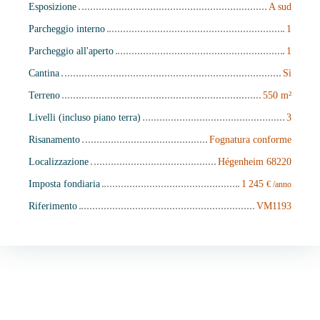
Esposizione
A sud
Parcheggio interno
1
Parcheggio all'aperto
1
Cantina
Sì
Terreno
550
m²
Livelli (incluso piano terra)
3
Risanamento
Fognatura conforme
Localizzazione
Hégenheim 68220
Imposta fondiaria
1 245
€ /anno
Riferimento
VM1193