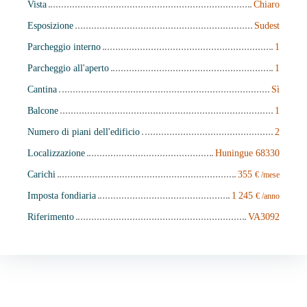
Vista
Chiaro
Esposizione
Sudest
Parcheggio interno
1
Parcheggio all'aperto
1
Cantina
Sì
Balcone
1
Numero di piani dell'edificio
2
Localizzazione
Huningue 68330
Carichi
355
€ /mese
Imposta fondiaria
1 245
€ /anno
Riferimento
VA3092