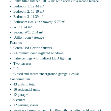
Fully fitted kitchen: 10.57 m² with access to a second terrace
Bedroom 1: 12.44 m²
Bedroom 2: 13.19 m²
Bedroom 3: 11.39 m²
Bathroom (walk-in shower): 5.75 m²
WC: 1.24 m²
Second WC: 2.34 m²
Utility room / storage
Features
Centralised electric shutters
Aluminium double-glazed windows
False ceilings with indirect LED lighting
Two terraces
Lift
Closed and secure underground garage + cellar
Condominium
43 units in total
10 residential units
12 garages
9 cellars
12 parking spaces
Service charges: approx. €350/month including cold and hot