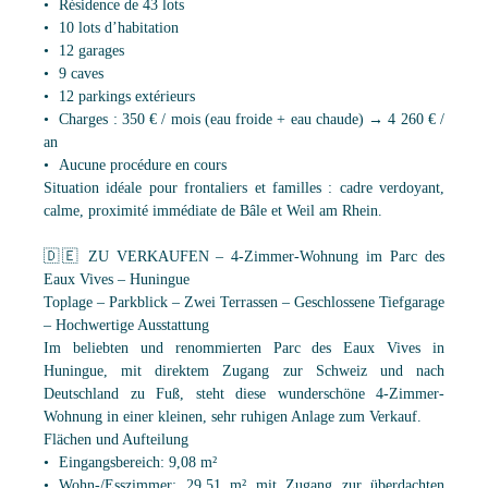
Résidence de 43 lots
10 lots d’habitation
12 garages
9 caves
12 parkings extérieurs
Charges : 350 € / mois (eau froide + eau chaude) → 4 260 € /
an
Aucune procédure en cours
Situation idéale pour frontaliers et familles : cadre verdoyant,
calme, proximité immédiate de Bâle et Weil am Rhein.
🇩🇪 ZU VERKAUFEN – 4-Zimmer-Wohnung im Parc des
Eaux Vives – Huningue
Toplage – Parkblick – Zwei Terrassen – Geschlossene Tiefgarage
– Hochwertige Ausstattung
Im beliebten und renommierten Parc des Eaux Vives in
Huningue, mit direktem Zugang zur Schweiz und nach
Deutschland zu Fuß, steht diese wunderschöne 4-Zimmer-
Wohnung in einer kleinen, sehr ruhigen Anlage zum Verkauf.
Flächen und Aufteilung
Eingangsbereich: 9,08 m²
Wohn-/Esszimmer: 29,51 m² mit Zugang zur überdachten