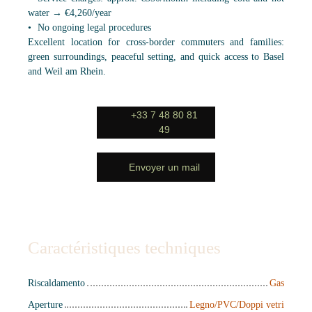
water → €4,260/year
No ongoing legal procedures
Excellent location for cross-border commuters and families:
green surroundings, peaceful setting, and quick access to Basel
and Weil am Rhein.
+33 7 48 80 81
49
Envoyer un mail
Caractéristiques techniques
Riscaldamento
Gas
Aperture
Legno/PVC/Doppi vetri