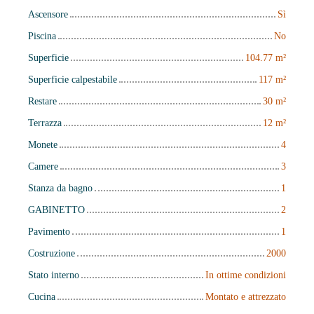
Ascensore
Sì
Piscina
No
Superficie
104.77
m²
Superficie calpestabile
117
m²
Restare
30
m²
Terrazza
12
m²
Monete
4
Camere
3
Stanza da bagno
1
GABINETTO
2
Pavimento
1
Costruzione
2000
Stato interno
In ottime condizioni
Cucina
Montato e attrezzato