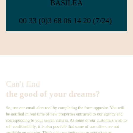
BASILEA
00 33 (0)3 68 06 14 20 (7/24)
Can't find
the good of your dreams?
So, use our email alert tool by completing the form opposite. You will
be notified in real time of new properties entrusted to our agency and
corresponding to your search criteria. As some of our customers wish to
sell confidentially, it is also possible that some of our offers are not
available on our site. That's why we invite you to contact us at