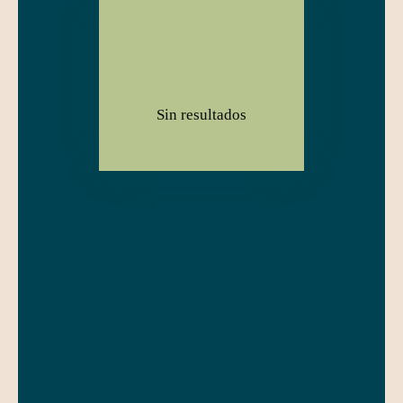
Tipo de oferta
Venta
Tipo de propiedad
Casa
Localización
Reiningue (68950)
Sin resultados
Presupuesto máximo (€)
Área mínima (m²)
Búsqued
a