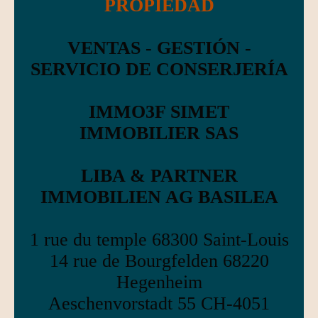
PROPIEDAD
VENTAS - GESTIÓN -
SERVICIO DE CONSERJERÍA
IMMO3F SIMET
IMMOBILIER SAS
LIBA & PARTNER
IMMOBILIEN AG BASILEA
1 rue du temple 68300 Saint-Louis
14 rue de Bourgfelden 68220
Hegenheim
Aeschenvorstadt 55 CH-4051