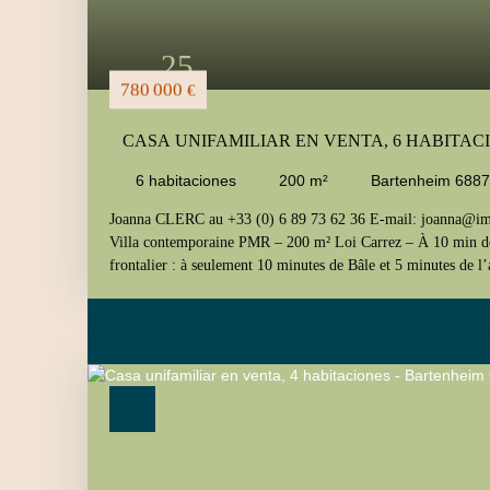
médicos generales, garantizando seguridad y apoyo médico c
comestibles está a 15 minutos a pie, y varios colegios están 
Finalmente, la casa es elegible para internet de alta velocida
25
conexión óptima para todas sus necesidades digitales.
780 000
€
CASA UNIFAMILIAR EN VENTA, 6 HABITAC
68870
6
habitaciones
200
m²
Bartenheim 688
Joanna CLERC au +33 (0) 6 89 73 62 36 E-mail: joanna@i
Villa contemporaine PMR – 200 m² Loi Carrez – À 10 min de 
frontalier : à seulement 10 minutes de Bâle et 5 minutes de l
environnement résidentiel calme et sans vis-à-vis. Villa réc
Loi Carrez sur 8,59 ares, avec prestations complètes et coûts 
B+). Accessibilité PMR réelle : ascenseur desservant tous les 
confort optimal au quotidien — un bien parfaitement adapté p
un usage familial intergénérationnel. Séjour lumineux de 44
ouverts, 3 chambres. Extérieurs pensés pour un usage toute l’
m²Piscine avec dômeJacuzzi en vérandaJardin arboré sans vis-
automatiqueÉquipements à forte valeur ajoutée pour frontalier
photovoltaïques (réduction des charges)Puits canadien (confo