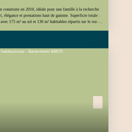
 construite en 2010, idéale pour une famille à la recherche
rt, élégance et prestations haut de gamme. Superficie totale :
avec 175 m² au sol et 136 m² habitables répartis sur le rez-
n : 700 m², avec un magnifique espace extérieur aménagé.
 Nombre de pièces : 6 pièces, dont 4 chambres lumineuses,
ille. Extérieur : Une piscine chauffée sublime l'espace
se couverte de 50 m² équipée d'une pergola bioclimatique avec
vos moments de détente en plein air. Disposition intérieure :
trée menant à un vaste espace de vie ouvert et lumineux avec
r pratique pour le rangement. Deux chambres confortables,
. Un toilette individuel. Premier étage : Deux chambres
es enfants ou invités. Une salle d'eau moderne et un débarras.
Une pièce à vivre supplémentaire avec une seconde cuisine
nnelle. Un grand garage pouvant accueillir deux voitures.
bois et une cave à vins, idéale pour les amateurs de vin.
age : Système électrique et cheminée dans le salon, offrant
ne chauffée et terrasse idéale pour recevoir et profiter des
ison offre un cadre de vie exceptionnel, où chaque détail a
 et élégance. Contactez-nous pour organiser une visite et
 magnifique opportunité immobilière ! Votre contact: