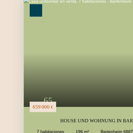
65
659 000
€
HOUSE UND WOHNUNG IN BAR
7
habitaciones
196
m²
Bartenheim 688