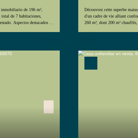
 inmobiliario de 196 m²,
Découvrez cette superbe maison
total de 7 habitaciones,
d'un cadre de vie alliant confo
 estado. Aspectos destacados de
260 m², dont 200 m² chauffés, 
ta para familias. -
de-chaussée et l'étage. Terrai
ara invitados, uso profesional
Caractéristiques principales :
ente equipada para comidas al
idéales pour accueillir une fam
s del bricolaje o hobbies.
extérieur, ainsi qu'une terras
a relajarse. - Piscina (8,50 x
stores intégrés, parfaite pour 
central, estufa de leña y
Rez-de-chaussée : Une belle en
autopista A35 y bien conectado
une cuisine équipée. Un cellie
 250 m, estación de tren de
avec leur propre salle de bain
 ) y EuroAirport (10 min. )
supplémentaires, idéales pour l
 (carnicería, panadería,
Sous-sol : Espace chaufferie. 
permercados, escuelas (jardín
équipée. Une buanderie fonctio
a esta oportunidad única!
Un espace pour le stockage du 
s a pie encontrará una parada
Confort et prestations : Chauff
minutos a pie se encuentran
une ambiance chaleureuse. Pisci
creando un entorno ideal para
journées ensoleillées. Cette ma
o de 10 minutos, perfectos para
été pensé pour garantir confort
rará un hospital y varios
découvrir par vous-même cette