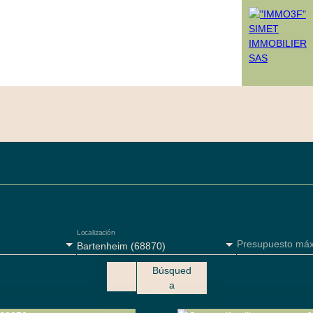
Localización
Presupuesto máx
Bartenheim (68870)
Búsqued
a