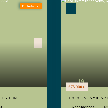
Exclusividad
19
675 000
€
TENHEIM
CASA UNIFAMILIAR 
70
6
habitaciones
13