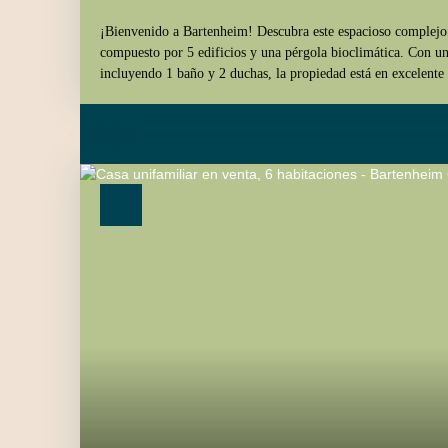
¡Bienvenido a Bartenheim! Descubra este espacioso complejo
compuesto por 5 edificios y una pérgola bioclimática. Con un 
incluyendo 1 baño y 2 duchas, la propiedad está en excelente
la propiedad: - Casa moderna y luminosa de 3 niveles, perfec
Apartamento independiente de 2 habitaciones (36 m²), ideal p
o Airbnb. - Garaje doble para 2 autos. - Cocina completam
aire libre en verano. - Taller/garaje (48 m²) para los amante
Espacio exterior: - Jardín paisajístico (1565 m²), perfecto par
3,50 m) para disfrutar de los días soleados. Calefacción: Gas 
alfombrillas eléctricas calefactoras. Ubicación: Cerca de la 
por transporte público (estación de autobuses Charles Péguy a
Bartenheim a 900 m). Basilea (15 min. ), Mulhouse (30 min.
son fácilmente accesibles. **Servicios cercanos:** - Tiendas
tienda de comestibles, café, tienda de vinos, peluquerías), su
de infantes a 300 m, colegios privados cercanos). ¡No pierd
Contáctenos hoy para programar una visita. A solo 5 minuto
de autobús, lo que facilita los desplazamientos diarios. A 10 
una guardería, un jardín de infantes y una escuela primaria, 
familias. Varios restaurantes son accesibles dentro de un pase
disfrutar de comidas relajantes. En coche, a 5 minutos, encont