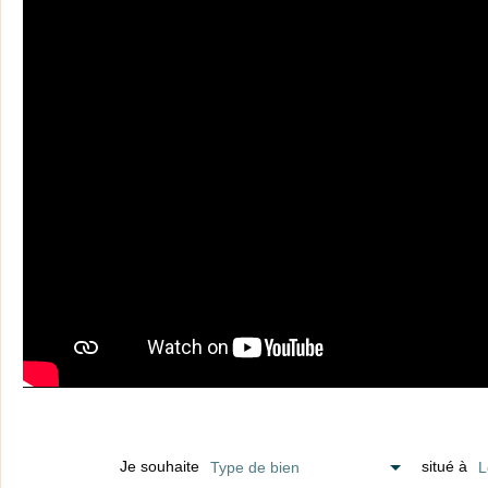
Je souhaite
situé à
Type de bien
L