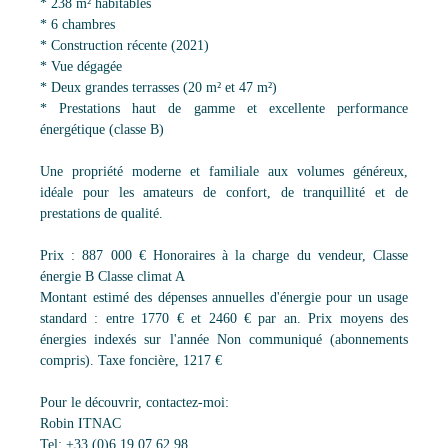
* 238 m² habitables
* 6 chambres
* Construction récente (2021)
* Vue dégagée
* Deux grandes terrasses (20 m² et 47 m²)
* Prestations haut de gamme et excellente performance
énergétique (classe B)
Une propriété moderne et familiale aux volumes généreux,
idéale pour les amateurs de confort, de tranquillité et de
prestations de qualité.
Prix : 887 000 € Honoraires à la charge du vendeur, Classe
énergie B Classe climat A
Montant estimé des dépenses annuelles d'énergie pour un usage
standard : entre 1770 € et 2460 € par an. Prix moyens des
énergies indexés sur l'année Non communiqué (abonnements
compris). Taxe foncière, 1217 €
Pour le découvrir, contactez-moi:
Robin ITNAC
Tel: +33 (0)6 19 07 62 98