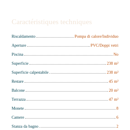
Caractéristiques techniques
Riscaldamento
Pompa di calore/Individuo
Aperture
PVC/Doppi vetri
Piscina
No
Superficie
238
m²
Superficie calpestabile
238
m²
Restare
45
m²
Balcone
20
m²
Terrazza
47
m²
Monete
8
Camere
6
Stanza da bagno
2