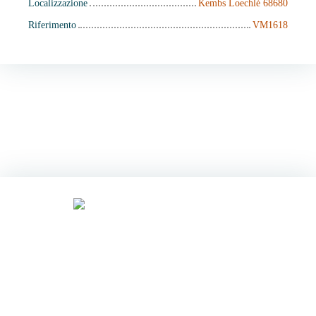
Localizzazione
Kembs Loechlé 68680
Riferimento
VM1618