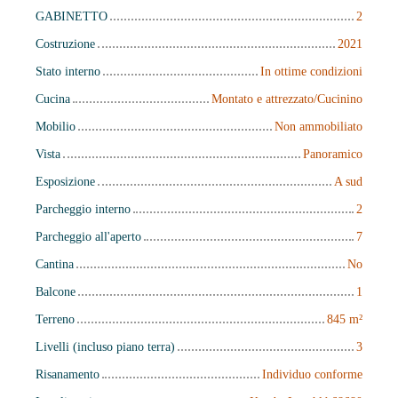
GABINETTO
2
Costruzione
2021
Stato interno
In ottime condizioni
Cucina
Montato e attrezzato/Cucinino
Mobilio
Non ammobiliato
Vista
Panoramico
Esposizione
A sud
Parcheggio interno
2
Parcheggio all'aperto
7
Cantina
No
Balcone
1
Terreno
845
m²
Livelli (incluso piano terra)
3
Risanamento
Individuo conforme