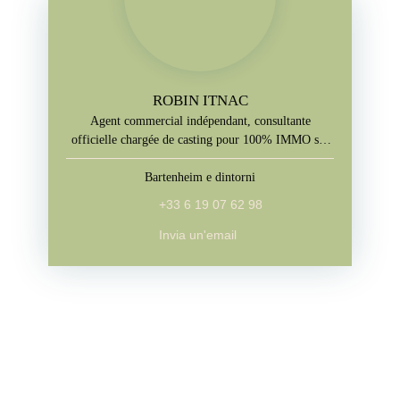
ROBIN ITNAC
Agent commercial indépendant, consultante
officielle chargée de casting pour 100% IMMO sur
M6
Bartenheim e dintorni
+33 6 19 07 62 98
Invia un'email