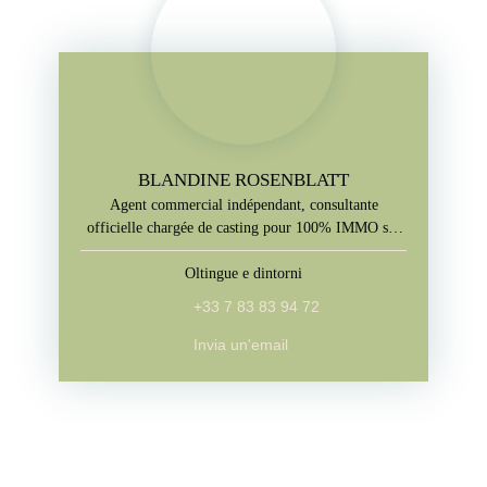
BLANDINE ROSENBLATT
Agent commercial indépendant, consultante
officielle chargée de casting pour 100% IMMO sur
M6
Oltingue e dintorni
+33 7 83 83 94 72
Invia un'email