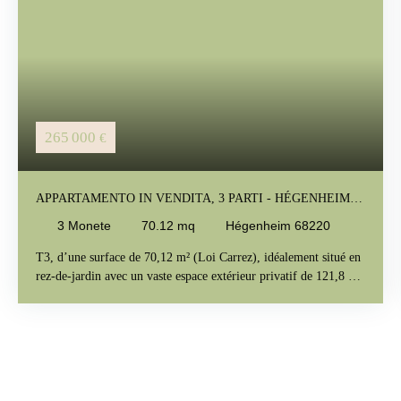
265 000
€
APPARTAMENTO IN VENDITA, 3 PARTI - HÉGENHEIM
68220
3
Monete
70.12
mq
Hégenheim 68220
T3, d’une surface de 70,12 m² (Loi Carrez), idéalement situé en
rez-de-jardin avec un vaste espace extérieur privatif de 121,8 m²,
2 parkings extérieurs. Ce bien rare offre une grande polyvalence
d’usage : professionnel, mixte (habitation + activité) ou
résidentiel classique, selon vos besoins. Caractéristiques du bien :
Type : T3Surface habitable Carrez : 70,12 m²Extérieur privatif :
121,8 m² en rez-de-jardinStationnement : 2 places de parking
extérieuresUsage : professionnel, mixte ou habitationcharges de