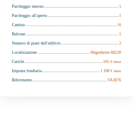
Parcheggio interno
1
Parcheggio all'aperto
1
Cantina
Sì
Balcone
1
Numero di piani dell'edificio
2
Localizzazione
Hégenheim 68220
Carichi
165
€ /mese
Imposta fondiaria
1 100
€ /anno
Riferimento
VA3076