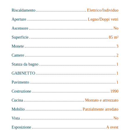
Riscaldamento
Elettrico/Individuo
Aperture
Legno/Doppi vetri
Ascensore
No
Superficie
85
m²
Monete
3
Camere
2
Stanza da bagno
1
GABINETTO
1
Pavimento
1
Costruzione
1990
Cucina
Montato e attrezzato
Mobilio
Parzialmente arredato
Vista
No
Esposizione
A ovest