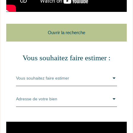
Ouvrir la recherche
Vous souhaitez faire estimer :
Je souhaite
Type de bien
Vous souhaitez faire estimer
situé à
Localisation
Adresse de votre bien
pour un budget de
Budget max (€)
et une surface d'au moins
Surface min (m²)