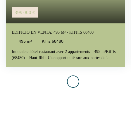
399 000
€
EDIFICIO EN VENTA, 495 M² - KIFFIS 68480
495
m²
Kiffis 68480
Immeuble hôtel-restaurant avec 2 appartements – 495 m²Kiffis
(68480) – Haut-Rhin Une opportunité rare aux portes de la
Suisse Située à Kiffis, dans un environnement naturel préservé
du Jura alsacien, à proximité immédiate de la frontière suisse et
du bassin économique de Bâle, l’Auberge du Jura représente une
véritable opportunité pour un projet hôtelier, touristique ou de
restauration. Implanté sur environ 15 ares de terrain, cet
ensemble immobilier développe environ 495 m² exploitables et
offre un fort potentiel de valorisation après rénovation. Le
secteur est recherché pour son tourisme vert, ses sentiers de
randonnée et sa qualité de vie, à proximité de Ferrette et
d’Altkirch. Description de l’ensemble Partie Hôtel 8 chambres8
salles de bains privativesEspaces d’accueil et de