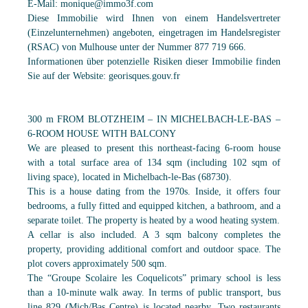
E-Mail: monique@immo3f.com
Diese Immobilie wird Ihnen von einem Handelsvertreter
(Einzelunternehmen) angeboten, eingetragen im Handelsregister
(RSAC) von Mulhouse unter der Nummer 877 719 666.
Informationen über potenzielle Risiken dieser Immobilie finden
Sie auf der Website: georisques.gouv.fr
300 m FROM BLOTZHEIM – IN MICHELBACH-LE-BAS –
6-ROOM HOUSE WITH BALCONY
We are pleased to present this northeast-facing 6-room house
with a total surface area of 134 sqm (including 102 sqm of
living space), located in Michelbach-le-Bas (68730).
This is a house dating from the 1970s. Inside, it offers four
bedrooms, a fully fitted and equipped kitchen, a bathroom, and a
separate toilet. The property is heated by a wood heating system.
A cellar is also included. A 3 sqm balcony completes the
property, providing additional comfort and outdoor space. The
plot covers approximately 500 sqm.
The “Groupe Scolaire les Coquelicots” primary school is less
than a 10-minute walk away. In terms of public transport, bus
line 829 (Mich/Bas Centre) is located nearby. Two restaurants