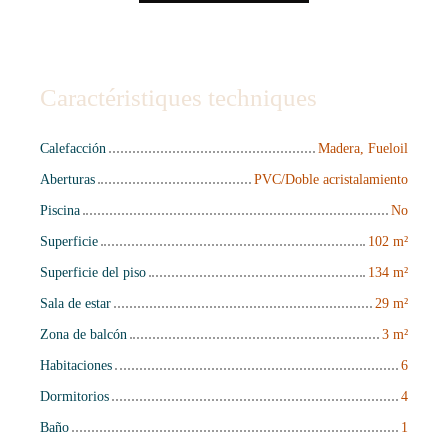
Caractéristiques techniques
Calefacción
Madera, Fueloil
Aberturas
PVC/Doble acristalamiento
Piscina
No
Superficie
102
m²
Superficie del piso
134
m²
Sala de estar
29
m²
Zona de balcón
3
m²
Habitaciones
6
Dormitorios
4
Baño
1