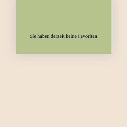
Art des Angebots
Kaufen
Art der Immobilie
Lokalisierung
Sie haben derzeit keine Favoriten
Max. Budget (€)
Min. Fläche (m²)
Suchen