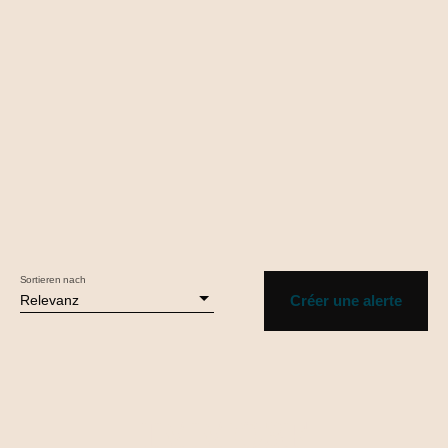
Sortieren nach
Relevanz
Créer une alerte
IMMO3F