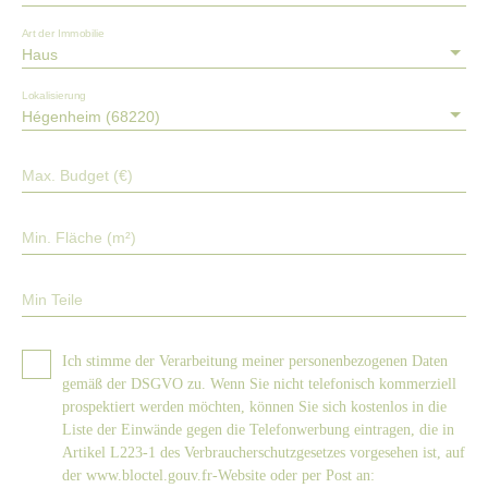
buyback contract for production until 2030 (€2300/year). This
house combines authenticity and modernity, with warm materials
Art der Immobilie
Haus
and contemporary amenities, offering a harmonious and
complete living environment. For any additional questions or
Lokalisierung
further details, please feel free to contact me. Fees paid by the
Hégenheim (68220)
seller. Energy rating C, Climate rating A. Estimated annual
energy expenses for standard use, based on 2021 energy prices:
between €1,390 and €1,940. Your contact: Monique Tel: +33 06
Max. Budget (€)
24 76 09 10 Email: monique@immo3f. com This property is
offered by a commercial agent (Sole Proprietorship), registered
Min. Fläche (m²)
with the Mulhouse Trade and Companies Register under number
877 719 666. Information on risks to which this property is
exposed is available on the Géorisques website: georisques.
Min Teile
gouv. fr.
Ich stimme der Verarbeitung meiner personenbezogenen Daten
gemäß der DSGVO zu. Wenn Sie nicht telefonisch kommerziell
prospektiert werden möchten, können Sie sich kostenlos in die
Liste der Einwände gegen die Telefonwerbung eintragen, die in
Artikel L223-1 des Verbraucherschutzgesetzes vorgesehen ist, auf
der www.bloctel.gouv.fr-Website oder per Post an: