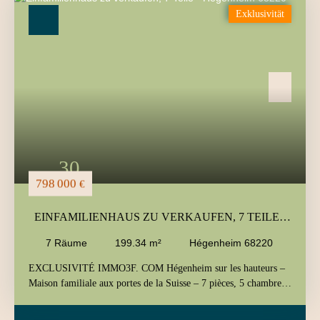
Art des Angebots
Exklusivität
Kaufen
Art der Immobilie
Haus
Lokalisierung
Hégenheim (68220)
Max. Budget (€)
Min. Fläche (m²)
30
Suchen
798 000
€
EINFAMILIENHAUS ZU VERKAUFEN, 7 TEILE -
HÉGENHEIM 68220
7
Räume
199.34
m²
Hégenheim 68220
EXCLUSIVITÉ IMMO3F. COM Hégenheim sur les hauteurs –
Maison familiale aux portes de la Suisse – 7 pièces, 5 chambres,
199 m² Idéalement située sur les hauteurs de Hégenheim, cette
magnifique maison individuelle contemporaine, très lumineuse,