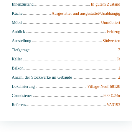
Innenzustand
In gutem Zustand
Küche
Ausgestattet und ausgestattet/Unabhängig
Möbel
Unmöbliert
Anblick
Feldzug
Ausstellung
Südwesten
Tiefgarage
2
Keller
Ja
Balkon
1
Anzahl der Stockwerke im Gebäude
2
Lokalisierung
Village-Neuf 68128
Grundsteuer
800
€ /Jahr
Referenz
VA3193