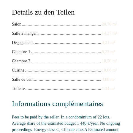
Details zu den Teilen
Salon
20,70 m²
Salle à manger
14,27 m²
Dégagement
4,21 m²
Chambre 1
9,22 m²
Chambre 2
10,50 m²
Cuisine
10,08 m²
Salle de bain
4,08 m²
Toilette
1,34 m²
Informations complémentaires
Fees to be paid by the seller. In a condominium of 22 lots.
Average share of the estimated budget 1 440 €/year. No ongoing
proceedings. Energy class C, Climate class A Estimated amount