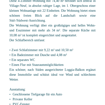
Diese 4-Zimmer-Wohnung mit 74,40 m² befindet sich zentral in
Village-Neuf, in absolut ruhiger Lage, im 1. Obergeschoss einer
kleinen Wohnanlage mit 22 Einheiten. Die Wohnung bietet einen
schönen freien Blick auf die Landschaft sowie eine
Süd-/Südwest-Ausrichtung.
Die Wohnung verfügt über ein großzügiges und helles Wohn-
und Esszimmer mit mehr als 34 m². Die separate Küche mit
10,08 m² ist komplett eingerichtet und ausgestattet.
Der Schlafbereich umfasst:
• Zwei Schlafzimmer mit 9,22 m² und 10,50 m²
• Ein Badezimmer mit Dusche und 4,08 m²
• Ein separates WC
• Einen Flur mit Stauraummöglichkeiten
Ein schöner, nach Süden ausgerichteter Loggia-Balkon ergänzt
diese Immobilie und schützt ideal vor Wind und schlechtem
Wetter.
Ausstattung:
Geschlossene Tiefgarage für ein Auto
Privater Keller
PVC-Fenster