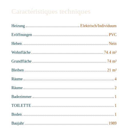
Caractéristiques techniques
Heizung
Elektrisch/Individuum
Eröffnungen
PVC
Heben
Nein
Wohnfläche
74.4
m²
Grundfläche
74
m²
Bleiben
21
m²
Räume
4
Räume
2
Badezimmer
1
TOILETTE
1
Boden
1
Baujahr
1989