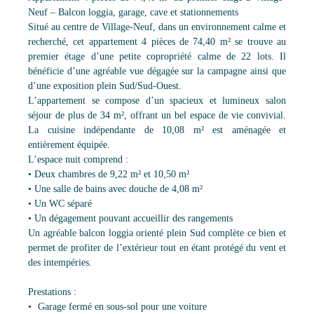
Neuf – Balcon loggia, garage, cave et stationnements
Situé au centre de Village-Neuf, dans un environnement calme et
recherché, cet appartement 4 pièces de 74,40 m² se trouve au
premier étage d’une petite copropriété calme de 22 lots. Il
bénéficie d’une agréable vue dégagée sur la campagne ainsi que
d’une exposition plein Sud/Sud-Ouest.
L’appartement se compose d’un spacieux et lumineux salon
séjour de plus de 34 m², offrant un bel espace de vie convivial.
La cuisine indépendante de 10,08 m² est aménagée et
entièrement équipée.
L’espace nuit comprend :
• Deux chambres de 9,22 m² et 10,50 m²
• Une salle de bains avec douche de 4,08 m²
• Un WC séparé
• Un dégagement pouvant accueillir des rangements
Un agréable balcon loggia orienté plein Sud complète ce bien et
permet de profiter de l’extérieur tout en étant protégé du vent et
des intempéries.
Prestations :
Garage fermé en sous-sol pour une voiture