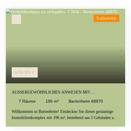
Exklusivität
659 000
€
AUSSERGEWÖHNLICHES ANWESEN MIT N
EBENGEBÄUDE IN BARTENHEIM
7
Räume
196
m²
Bartenheim 68870
Willkommen in Bartenheim! Entdecken Sie dieses geräumige
Immobilienkomplex mit 196 m², bestehend aus 5 Gebäuden und
einer bioklimatischen Pergola. Insgesamt bietet die Immobilie 7
Zimmer, darunter 1 Badezimmer und 2 Duschbäder, in sehr