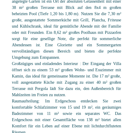
angelegte Garten ist ein Ort der absoluten Gelassenheit mit einer
38 m² großen Terrasse mit Blick auf den 8x4 m großen
beheizten Pool (Tiefe 1,20 bis 1,80 m). Nutzen Sie die 7,30 m²
große, ausgestattete Sommerküche mit Grill, Plancha, Friteuse
und Kühlschrank, ideal für gemütliche Abende mit der Familie
oder mit Freunden. Ein 8,62 m² großes Poolhaus mit Pizzaofen
sorgt für eine gesellige Note, die perfekt für sommerliche
Abendessen ist. Eine Gloriette und ein Sommergarten
vervollständigen diesen Bereich und bieten die perfekte
Umgebung zum Entspannen.
Großzügiges und einladendes Interieur : Der Eingang der Villa
öffnet sich zu einem 53 m² großen Wohn- und Esszimmer mit
Kamin, das ideal für gemeinsame Momente ist. Die 17 m² große,
voll ausgestattete Küche mit Zugang zu einer 40 m² großen
Terrasse mit Pergola lädt Sie dazu ein, den Außenbereich für
Mahlzeiten im Freien zu nutzen.
Raumaufteilung: Im Erdgeschoss entdecken Sie zwei
komfortable Schlafzimmer von 15 und 19 m², ein geräumiges
Badezimmer von 11 m² sowie ein separates WC. Das
Erdgeschoss mit einer Gesamtfläche von 138 m² bietet allen
Komfort für ein Leben auf einer Ebene mit lichtdurchfluteten
Räumen.