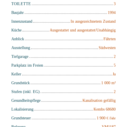
TOILETTE
3
Baujahr
1994
Innenzustand
In ausgezeichnetem Zustand
Küche
Ausgestattet und ausgestattet/Unabhängig
Anblick
Fährten
Ausstellung
Südwesten
Tiefgarage
2
Parkplatz im Freien
5
Keller
Ja
Grundstück
1 000
m²
Stufen (inkl. EG)
2
Gesundheitspflege
Kanalisation gefällig
Lokalisierung
Kembs 68680
Grundsteuer
1 900
€ /Jahr
Referenz
VM1187