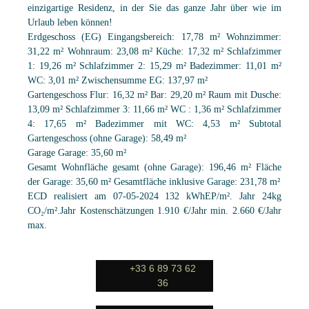
einzigartige Residenz, in der Sie das ganze Jahr über wie im
Urlaub leben können!
Erdgeschoss (EG) Eingangsbereich: 17,78 m² Wohnzimmer:
31,22 m² Wohnraum: 23,08 m² Küche: 17,32 m² Schlafzimmer
1: 19,26 m² Schlafzimmer 2: 15,29 m² Badezimmer: 11,01 m²
WC: 3,01 m² Zwischensumme EG: 137,97 m²
Gartengeschoss Flur: 16,32 m² Bar: 29,20 m² Raum mit Dusche:
13,09 m² Schlafzimmer 3: 11,66 m² WC : 1,36 m² Schlafzimmer
4: 17,65 m² Badezimmer mit WC: 4,53 m² Subtotal
Gartengeschoss (ohne Garage): 58,49 m²
Garage Garage: 35,60 m²
Gesamt Wohnfläche gesamt (ohne Garage): 196,46 m² Fläche
der Garage: 35,60 m² Gesamtfläche inklusive Garage: 231,78 m²
ECD realisiert am 07-05-2024 132 kWhEP/m². Jahr 24kg
CO₂/m².Jahr Kostenschätzungen 1.910 €/Jahr min. 2.660 €/Jahr
max.
+33 6 89 73 62
36