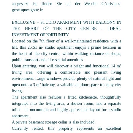
ausgesetzt ist, finden Sie auf der Website Géorisques:
georisques.gouv.fr
EXCLUSIVE – STUDIO APARTMENT WITH BALCONY IN
THE HEART OF THE CITY CENTRE – IDEAL
INVESTMENT OPPORTUNITY
Located on the 7th floor of a well-maintained residence with a
lift, this 25.51 m² studio apartment enjoys a prime location in
the heart of the city centre, within walking distance of shops,
public transport and all essential amenities.
Upon entering, you will discover a bright and functional 14 m²
living area, offering a comfortable and pleasant living
environment. Large windows provide plenty of natural light and
open onto a 3 m² balcony, a valuable outdoor space to enjoy city
living.
The apartment also features a fitted kitchenette, thoughtfully
integrated into the living area, a shower room, and a separate
toilet—an uncommon and highly appreciated layout for a studio
apartment.
A private basement storage cellar is also included.
Currently rented, this property represents an excellent