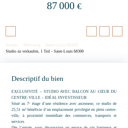
87 000
€
Kaufen
Wohnung
Saint-Louis 68300
Studio zu verkaufen, 1 Teil - Saint-Louis 68300
Descriptif du bien
EXCLUSIVITÉ – STUDIO AVEC BALCON AU CŒUR DU
CENTRE-VILLE – IDÉAL INVESTISSEUR
Situé au 7ᵉ étage d’une résidence avec ascenseur, ce studio de
25,51 m² bénéficie d’un emplacement privilégié en plein centre-
ville, à proximité immédiate des commerces, transports et
services.
Dès l’entrée, vous découvrirez un espace de vie lumineux et