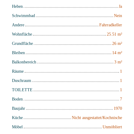
Heben
Ja
Schwimmbad
Nein
Andere
Fahrradkeller
Wohnfläche
25.51
m²
Grundfläche
26
m²
Bleiben
14
m²
Balkonbereich
3
m²
Räume
1
Duschraum
1
TOILETTE
1
Boden
7
Baujahr
1970
Küche
Nicht ausgestattet/Kochnische
Möbel
Unmöbliert