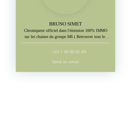
BRUNO SIMET
Chroniqueur officiel dans l'émission 100% IMMO
sur les chaines du groupe M6 ( Retrouver tous les
jours l'emission sur M6+, W9, Paris Première, téva)
+33 7 48 80 81 49
Send an email