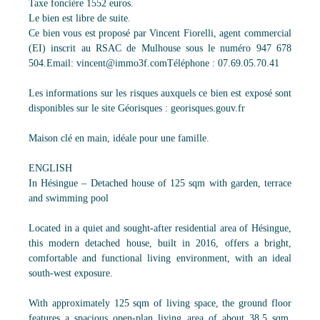
Taxe foncière 1552 euros.
Le bien est libre de suite.
Ce bien vous est proposé par Vincent Fiorelli, agent commercial
(EI) inscrit au RSAC de Mulhouse sous le numéro 947 678
504.Email: vincent@immo3f.comTéléphone : 07.69.05.70.41
Les informations sur les risques auxquels ce bien est exposé sont
disponibles sur le site Géorisques : georisques.gouv.fr
Maison clé en main, idéale pour une famille.
ENGLISH
In Hésingue – Detached house of 125 sqm with garden, terrace
and swimming pool
Located in a quiet and sought-after residential area of Hésingue,
this modern detached house, built in 2016, offers a bright,
comfortable and functional living environment, with an ideal
south-west exposure.
With approximately 125 sqm of living space, the ground floor
features a spacious open-plan living area of about 38.5 sqm,