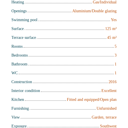
Heating
Gas/Individual
Openings
Aluminium/Double glazing
Swimming pool
Yes
Surface
125
m²
Terrace surface
45
m²
Rooms
5
Bedrooms
3
Bathroom
1
WC
1
Construction
2016
Interior condition
Excellent
Kitchen
Fitted and equipped/Open plan
Furnishing
Unfurnished
View
Garden, terrace
Exposure
Southwest