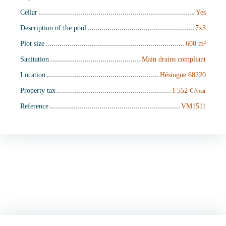
Cellar
Yes
Description of the pool
7x3
Plot size
600
m²
Sanitation
Main drains compliant
Location
Hésingue 68220
Property tax
1 552
€ /year
Reference
VM1511