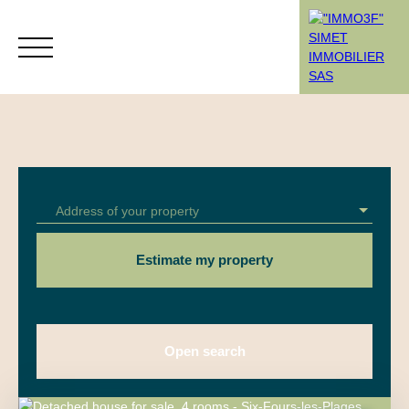
Menu
Address of your property
Rendez-vous
Estimation
Estimate my property
Open search