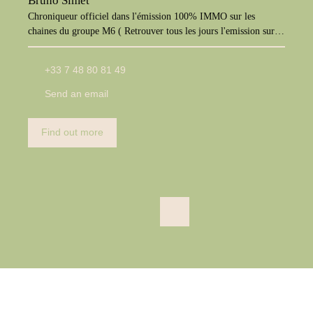
Bruno Simet
Chroniqueur officiel dans l'émission 100% IMMO sur les
chaines du groupe M6 ( Retrouver tous les jours l'emission sur
M6+, W9, Paris Première, téva)
+33 7 48 80 81 49
Send an email
Find out more