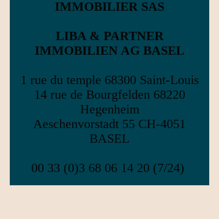
IMMOBILIER SAS
LIBA & PARTNER
IMMOBILIEN AG BASEL
1 rue du temple 68300 Saint-Louis
14 rue de Bourgfelden 68220
Hegenheim
Aeschenvorstadt 55 CH-4051
BASEL
00 33 (0)3 68 06 14 20 (7/24)