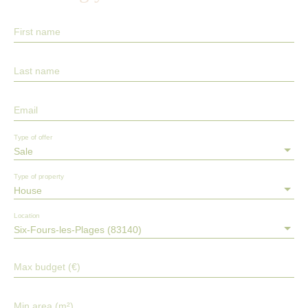
First name
Last name
Email
Type of offer
Sale
Type of property
House
Location
Six-Fours-les-Plages (83140)
Max budget (€)
Min area (m²)