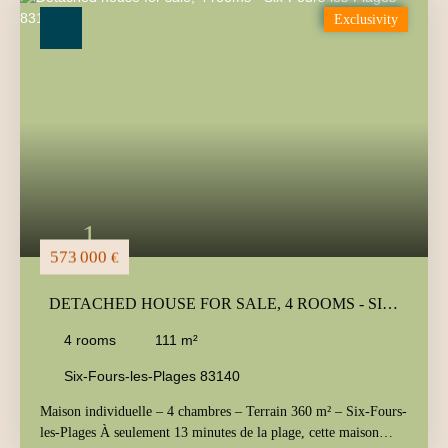
Type of offer
Exclusivity
Sale
Type of property
House
Location
Six-Fours-les-Plages (83140)
Max budget (€)
Min area (m²)
1
Search
573 000
€
DETACHED HOUSE FOR SALE, 4 ROOMS - SIX-
FOURS-LES-PLAGES 83140
4
rooms
111
m²
Six-Fours-les-Plages 83140
Maison individuelle – 4 chambres – Terrain 360 m² – Six-Fours-
les-Plages À seulement 13 minutes de la plage, cette maison