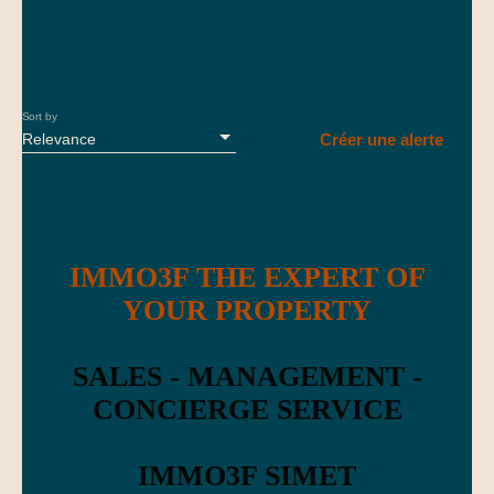
avec plages de sable, criques et ports typiques comme le Brusc.
À proximité, la lagune du Gaou et l’île des Embiez offrent un
environnement naturel préservé. La Collégiale Saint-Pierre
domine la baie avec une vue panoramique, tandis que le massif
du Cap Sicié constitue un espace privilégié pour les activités de
Sort by
plein air. Ville dynamique, elle se distingue également par ses
Relevance
Créer une alerte
activités nautiques, ses marchés provençaux et sa qualité de vie
toute l’année.
IMMO3F THE EXPERT OF
YOUR PROPERTY
SALES - MANAGEMENT -
CONCIERGE SERVICE
IMMO3F SIMET