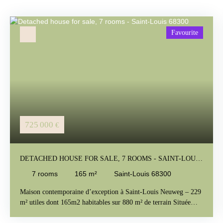
Favourite
725 000
€
DETACHED HOUSE FOR SALE, 7 ROOMS - SAINT-LOUIS
68300
7
rooms
165
m²
Saint-Louis 68300
Maison contemporaine d’exception à Saint-Louis Neuweg – 229
m² utiles dont 165m2 habitables sur 880 m² de terrain Située
dans l’un des secteurs les plus recherchés de Saint-Louis
Neuweg, au calme absolu et entourée de verdure, cette