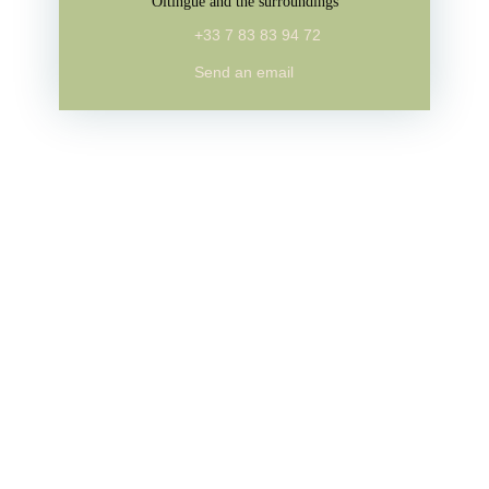
Oltingue and the surroundings
+33 7 83 83 94 72
Send an email