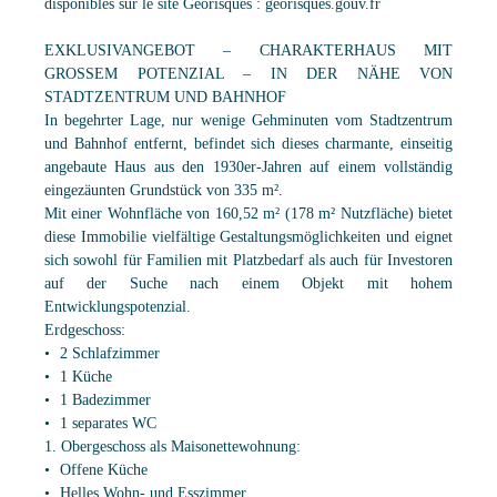
disponibles sur le site Géorisques : georisques.gouv.fr
EXKLUSIVANGEBOT – CHARAKTERHAUS MIT
GROSSEM POTENZIAL – IN DER NÄHE VON
STADTZENTRUM UND BAHNHOF
In begehrter Lage, nur wenige Gehminuten vom Stadtzentrum
und Bahnhof entfernt, befindet sich dieses charmante, einseitig
angebaute Haus aus den 1930er-Jahren auf einem vollständig
eingezäunten Grundstück von 335 m².
Mit einer Wohnfläche von 160,52 m² (178 m² Nutzfläche) bietet
diese Immobilie vielfältige Gestaltungsmöglichkeiten und eignet
sich sowohl für Familien mit Platzbedarf als auch für Investoren
auf der Suche nach einem Objekt mit hohem
Entwicklungspotenzial.
Erdgeschoss:
2 Schlafzimmer
1 Küche
1 Badezimmer
1 separates WC
1. Obergeschoss als Maisonettewohnung:
Offene Küche
Helles Wohn- und Esszimmer