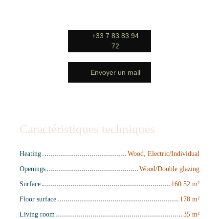
+33 7 83 83 94
72
Envoyer un mail
Caractéristiques techniques
Heating
Wood, Electric/Individual
Openings
Wood/Double glazing
Surface
160.52
m²
Floor surface
178
m²
Living room
35
m²