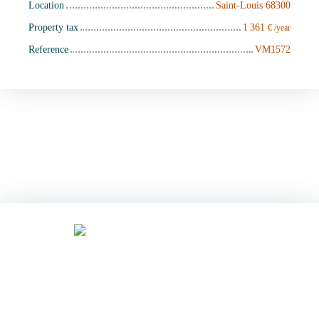
Location
Saint-Louis 68300
Property tax
1 361
€ /year
Reference
VM1572