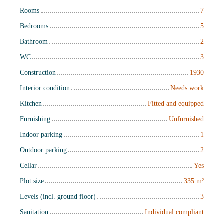
Rooms
7
Bedrooms
5
Bathroom
2
WC
3
Construction
1930
Interior condition
Needs work
Kitchen
Fitted and equipped
Furnishing
Unfurnished
Indoor parking
1
Outdoor parking
2
Cellar
Yes
Plot size
335
m²
Levels (incl. ground floor)
3
Sanitation
Individual compliant