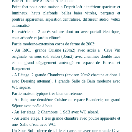
Bâle et frontière Suisse et Allemande.
Point fort pour cette maison a l'esprit loft : intérieur spacieux et
lumineux, hauts plafonds, belles baies vitrées, parquets et
poutres apparentes, aspiration centralisée, diffuseur audio, vélux
automatisé.
En extérieur: 2 accès voiture dont un avec portail électrique,
cour arborée et jardin clôturé.
Partie moderne/extension corps de ferme de 2003:
- Au RdC, grande Cuisine (29m2) avec accès a Cave Vin
originale en sous sol, Salon (35m2) avec cheminée double face
et un grand dégagement aménagé en espace de Bureau et
Rangement
- A l’étage 2 grande Chambres (environ 20m2 chacune et dont 1
avec Dressing attenant), 1 grande Salle de Bain moderne avec
WC séparé.
Partie maison typique très bien entretenue:
- Au Rdc, une deuxième Cuisine ou espace Buanderie, un grand
Séjour avec poêle à bois
- Au 1er étage, 2 Chambres, 1 SdB avec WC séparé.
- Au 2ème étage, 1 très grande chambre avec poutre apparente et
une Salle d’eau avec WC.
Un Sous-Sol, pierre de taille et carrelage avec une grande Cave