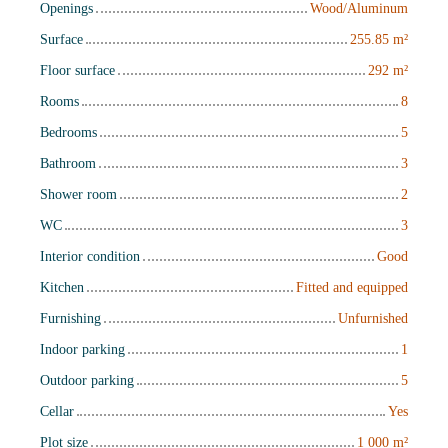
Openings
Wood/Aluminum
Surface
255.85
m²
Floor surface
292
m²
Rooms
8
Bedrooms
5
Bathroom
3
Shower room
2
WC
3
Interior condition
Good
Kitchen
Fitted and equipped
Furnishing
Unfurnished
Indoor parking
1
Outdoor parking
5
Cellar
Yes
Plot size
1 000
m²