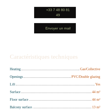
+33 7 48 80 81
49
Envoyer un mail
Caractéristiques techniques
Heating
Gas/Collective
Openings
PVC/Double glazing
Lift
Yes
Surface
44
m²
Floor surface
44
m²
Balcony surface
13
m²