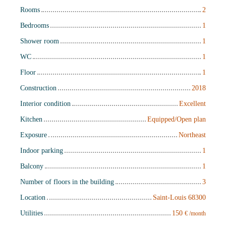
Rooms
2
Bedrooms
1
Shower room
1
WC
1
Floor
1
Construction
2018
Interior condition
Excellent
Kitchen
Equipped/Open plan
Exposure
Northeast
Indoor parking
1
Balcony
1
Number of floors in the building
3
Location
Saint-Louis 68300
Utilities
150
€ /month