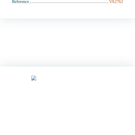
Reference
VA2762