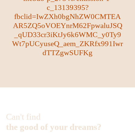
c_13139395?
fbclid=IwZXh0bgNhZW0CMTEA
AR5ZQ5oVOEYnrM62FpwaluJSQ
_qUD33cr3iKtJy6k6WMC_y0Ty9
Wt7pUCyuseQ_aem_ZKRfx991Iwr
dTTZgwSUFKg
Can't find
the good of your dreams?