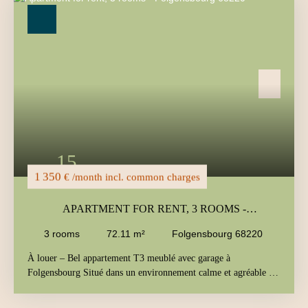
Type of offer
For rent
Type of property
Apartment
Location
Max rent (€/month)
Min area (m²)
15
Search
1 350
€ /month incl. common charges
APARTMENT FOR RENT, 3 ROOMS -
FOLGENSBOURG 68220
3
rooms
72.11
m²
Folgensbourg 68220
À louer – Bel appartement T3 meublé avec garage à
Folgensbourg Situé dans un environnement calme et agréable à
Folgensbourg, découvrez ce spacieux appartement T3 meublé
offrant 72 m² habitables et 102 m² au sol. Descriptif du