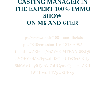
CASTING MANAGER IN
THE EXPERT 100% IMMO
SHOW
ON M6 AND 6TER
https://www.m6.fr/100-immo-lhebdo-
p_27346/emission-1-c_13139395?
fbclid=IwZXh0bgNhZW0CMTEAAR5ZQ5
oVOEYnrM62FpwaluJSQ_qUD33cr3iKtJy
6k6WMC_y0Ty9Wt7pUCyuseQ_aem_ZKR
fx991IwrdTTZgwSUFKg