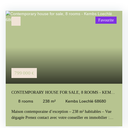
Favourite
799 000
€
CONTEMPORARY HOUSE FOR SALE, 8 ROOMS - KEMBS
LOECHLÉ 68680
8
rooms
238
m²
Kembs Loechlé 68680
Maison contemporaine d’exception – 238 m² habitables – Vue
dégagée Prenez contact avec votre conseiller en immobilier :
Robin +33(0) 6 19 07 62 98 ou robin@immo3f. com