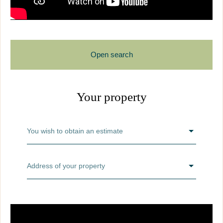
Open search
Your property
I wish
Type of property
You wish to obtain an estimate
located at
Location
Address of your property
for a budget of
Max budget (€)
and an area of at least
Min area (m²)