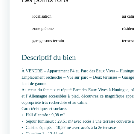
localisation
au cal
zone piétone
résiden
garage sous terrain
terrass
Descriptif du bien
À VENDRE – Appartement F4 au Parc des Eaux Vives – Huning
Emplacement recherché – Vue sur parc – Deux terrasses – Garage 
haut de gamme
Au cœur du fameux et réputé Parc des Eaux Vives à Huningue, où i
et l’Allemagne accessibles à pied, découvrez ce magnifique appa
copropriété très recherchée et au calme.
Caractéristiques et surfaces
Hall d’entrée : 9,08 m²
Séjour lumineux : 29,51 m² avec accès à une terrasse couverte 
Cuisine équipée : 10,57 m² avec accès à la 2e terrasse
Chambre 1 : 12,44 m²