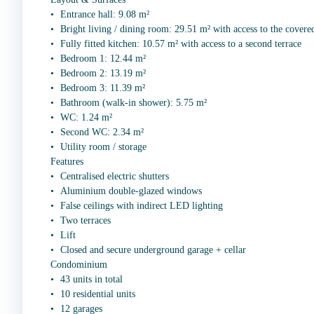
Entrance hall: 9.08 m²
Bright living / dining room: 29.51 m² with access to the covere
Fully fitted kitchen: 10.57 m² with access to a second terrace
Bedroom 1: 12.44 m²
Bedroom 2: 13.19 m²
Bedroom 3: 11.39 m²
Bathroom (walk-in shower): 5.75 m²
WC: 1.24 m²
Second WC: 2.34 m²
Utility room / storage
Features
Centralised electric shutters
Aluminium double-glazed windows
False ceilings with indirect LED lighting
Two terraces
Lift
Closed and secure underground garage + cellar
Condominium
43 units in total
10 residential units
12 garages