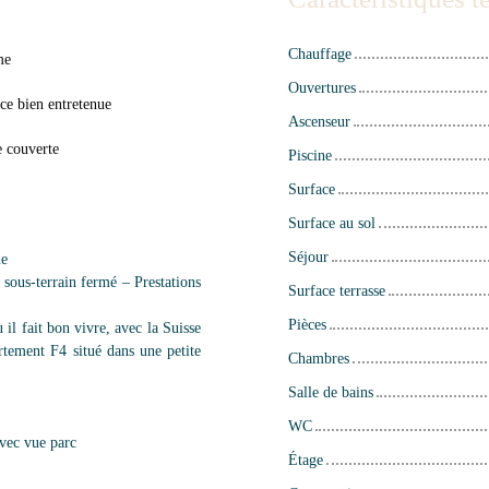
Chauffage
me
Ouvertures
ce bien entretenue
Ascenseur
e couverte
Piscine
Surface
Surface au sol
Séjour
ue
sous-terrain fermé – Prestations
Surface terrasse
Pièces
l fait bon vivre, avec la Suisse
rtement F4 situé dans une petite
Chambres
Salle de bains
WC
avec vue parc
Étage