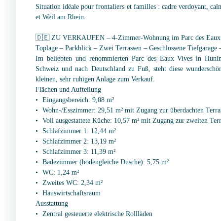
Situation idéale pour frontaliers et familles : cadre verdoyant, c
et Weil am Rhein.
🇩🇪 ZU VERKAUFEN – 4-Zimmer-Wohnung im Parc des Eaux 
Toplage – Parkblick – Zwei Terrassen – Geschlossene Tiefgarage 
Im beliebten und renommierten Parc des Eaux Vives in Huni
Schweiz und nach Deutschland zu Fuß, steht diese wundersch
kleinen, sehr ruhigen Anlage zum Verkauf.
Flächen und Aufteilung
Eingangsbereich: 9,08 m²
Wohn-/Esszimmer: 29,51 m² mit Zugang zur überdachten Terra
Voll ausgestattete Küche: 10,57 m² mit Zugang zur zweiten Ter
Schlafzimmer 1: 12,44 m²
Schlafzimmer 2: 13,19 m²
Schlafzimmer 3: 11,39 m²
Badezimmer (bodengleiche Dusche): 5,75 m²
WC: 1,24 m²
Zweites WC: 2,34 m²
Hauswirtschaftsraum
Ausstattung
Zentral gesteuerte elektrische Rollläden