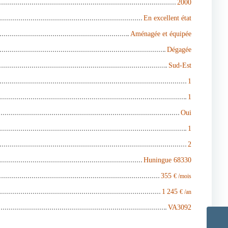
2000
En excellent état
Aménagée et équipée
Dégagée
Sud-Est
1
1
Oui
1
2
Huningue 68330
355
€ /mois
1 245
€ /an
VA3092