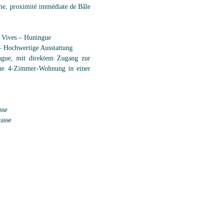
alme, proximité immédiate de Bâle
Vives – Huningue
– Hochwertige Ausstattung
ngue, mit direktem Zugang zur
öne 4-Zimmer-Wohnung in einer
sse
rasse