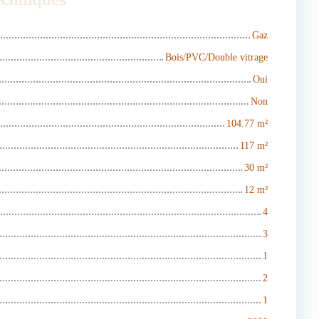
Gaz
Bois/PVC/Double vitrage
Oui
Non
104.77
m²
117
m²
30
m²
12
m²
4
3
1
2
1