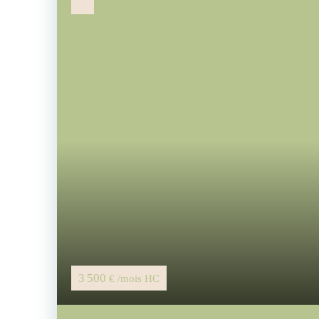
3 500
€ /mois HC