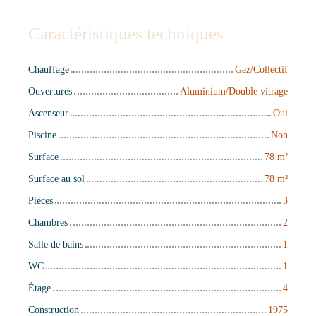
Caractéristiques techniques
Chauffage
Gaz/Collectif
Ouvertures
Aluminium/Double vitrage
Ascenseur
Oui
Piscine
Non
Surface
78
m²
Surface au sol
78
m²
Pièces
3
Chambres
2
Salle de bains
1
WC
1
Étage
4
Construction
1975