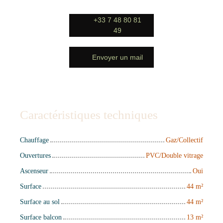
+33 7 48 80 81
49
Envoyer un mail
Caractéristiques techniques
Chauffage
Gaz/Collectif
Ouvertures
PVC/Double vitrage
Ascenseur
Oui
Surface
44
m²
Surface au sol
44
m²
Surface balcon
13
m²