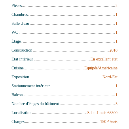
Pièces
2
Chambres
1
Salle d'eau
1
WC
1
Étage
1
Construction
2018
État intérieur
En excellent état
Cuisine
Equipée/Américaine
Exposition
Nord-Est
Stationnement intérieur
1
Balcon
1
Nombre d'étages du bâtiment
3
Localisation
Saint-Louis 68300
Charges
150
€ /mois