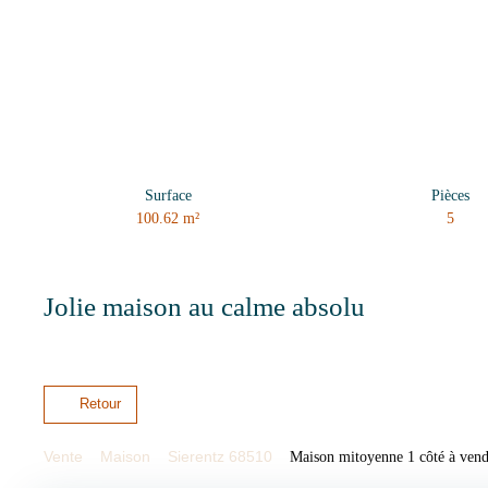
Surface
Pièces
100.62
m²
5
Jolie maison au calme absolu
Retour
Vente
Maison
Sierentz 68510
Maison mitoyenne 1 côté à vendr