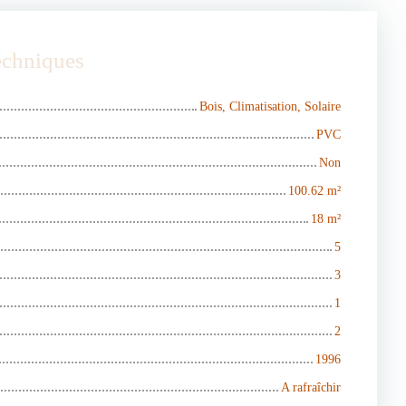
techniques
Bois, Climatisation, Solaire
PVC
Non
100.62
m²
18
m²
5
3
1
2
1996
A rafraîchir