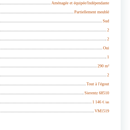
Aménagée et équipée/Indépendante
Partiellement meublé
Sud
2
2
Oui
1
290
m²
2
Tout à l'égout
Sierentz 68510
1 146
€ /an
VM1519