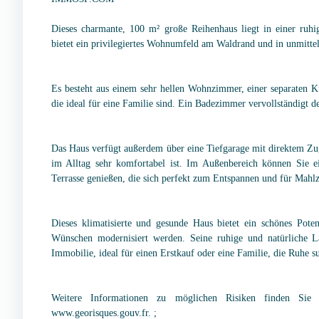
Dieses charmante, 100 m² große Reihenhaus liegt in einer ru
bietet ein privilegiertes Wohnumfeld am Waldrand und in unmitte
Es besteht aus einem sehr hellen Wohnzimmer, einer separaten 
die ideal für eine Familie sind. Ein Badezimmer vervollständigt 
Das Haus verfügt außerdem über eine Tiefgarage mit direktem Z
im Alltag sehr komfortabel ist. Im Außenbereich können Sie 
Terrasse genießen, die sich perfekt zum Entspannen und für Mahlz
Dieses klimatisierte und gesunde Haus bietet ein schönes Pote
Wünschen modernisiert werden. Seine ruhige und natürliche L
Immobilie, ideal für einen Erstkauf oder eine Familie, die Ruhe s
Weitere Informationen zu möglichen Risiken finden Sie 
www.georisques.gouv.fr. ;