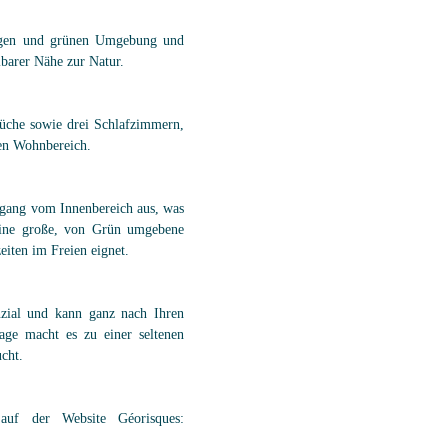
higen und grünen Umgebung und
lbarer Nähe zur Natur.
Küche sowie drei Schlafzimmern,
den Wohnbereich.
ugang vom Innenbereich aus, was
eine große, von Grün umgebene
eiten im Freien eignet.
nzial und kann ganz nach Ihren
age macht es zu einer seltenen
ucht.
auf der Website Géorisques: