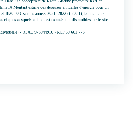
r. Dans une copropriété de 6 lots. Aucune procédure n'est en
climat A Montant estimé des dépenses annuelles d'énergie pour un
€ et 1820.00 € sur les années 2021, 2022 et 2023 (abonnements
s risques auxquels ce bien est exposé sont disponibles sur le site
individuelle) • RSAC 978944916 • RCP 59 661 778