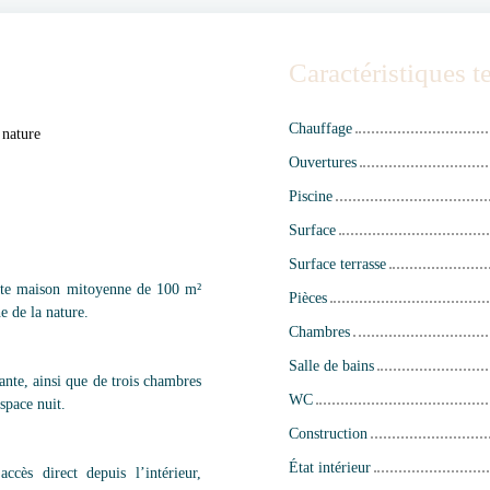
Caractéristiques 
Chauffage
 nature
Ouvertures
Piscine
Surface
Surface terrasse
nte maison mitoyenne de 100 m²
Pièces
he de la nature.
Chambres
Salle de bains
nte, ainsi que de trois chambres
WC
space nuit.
Construction
État intérieur
cès direct depuis l’intérieur,