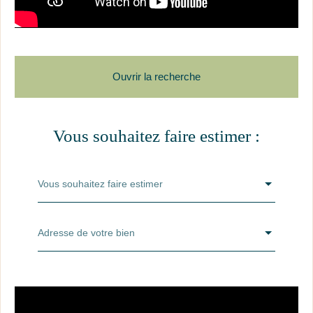
Ouvrir la recherche
Vous souhaitez faire estimer :
Je souhaite
Type de bien
Vous souhaitez faire estimer
situé à
Localisation
Adresse de votre bien
pour un budget de
Budget max (€)
et une surface d'au moins
Surface min (m²)