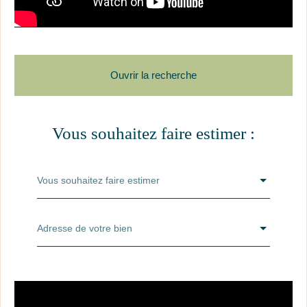
Ouvrir la recherche
Vous souhaitez faire estimer :
Je souhaite
Type de bien
Vous souhaitez faire estimer
situé à
Localisation
Adresse de votre bien
pour un budget de
Budget max (€)
et une surface d'au moins
Surface min (m²)