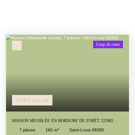
Coup de cœur
3 500
€ /mois HC
MAISON MEUBLÉE EN BORDURE DE FORÊT 223M2
UTILES ET 165M2 HABITABLES
7
pièces
165
m²
Saint-Louis 68300